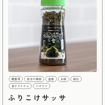
観賞用
苔玉の補修
盆栽
お庭
庭石
苔テラリウム
ジオラマ
ふりこけサッサ