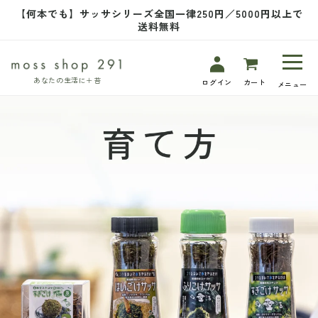
コンテ
【何本でも】サッサシリーズ全国一律250円／5000円以上で
ンツに
送料無料
進む
あなたの生活に＋苔
ログイン
カート
メニュー