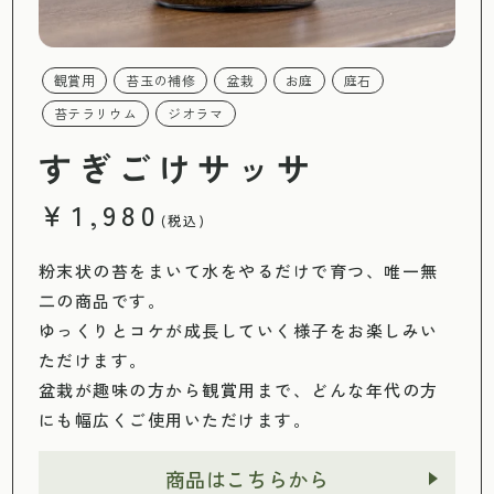
観賞用
苔玉の補修
盆栽
お庭
庭石
苔テラリウム
ジオラマ
すぎごけサッサ
￥1,980
(税込)
粉末状の苔をまいて水をやるだけで育つ、唯一無
二の商品です。
ゆっくりとコケが成長していく様子をお楽しみい
ただけます。
盆栽が趣味の方から観賞用まで、どんな年代の方
にも幅広くご使用いただけます。
商品はこちらから