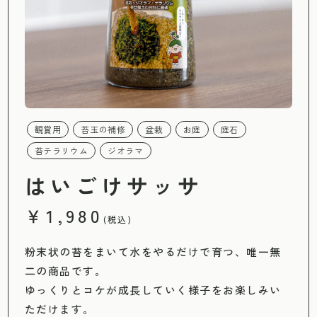
観賞用
苔玉の補修
盆栽
お庭
庭石
苔テラリウム
ジオラマ
はいごけサッサ
￥1,980
(税込)
粉末状の苔をまいて水をやるだけで育つ、唯一無
二の商品です。
ゆっくりとコケが成長していく様子をお楽しみい
ただけます。